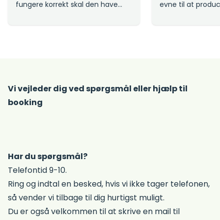
fungere korrekt skal den have
evne til at produ
næring i form af vitaminer,
elastin, hvilket re
mineraler, aminosyrer og
og slappere hud (
enzymer som delvist tilføres
du komme til liv
gennem kosten. Det er dog ikke
kollagenpulver.
altid garanteret at ens kost
opfylder hele kroppens
næringsbehov. En nem og billig
måde at imødekomme kroppens
Vi vejleder dig ved spørgsmål eller hjælp til
næringsbehov er ved at drikke
booking
hvedegræssaft.
Har du spørgsmål?
Telefontid 9-10.
Ring og indtal en besked, hvis vi ikke tager telefonen,
så vender vi tilbage til dig hurtigst muligt.
Du er også velkommen til at skrive en mail til